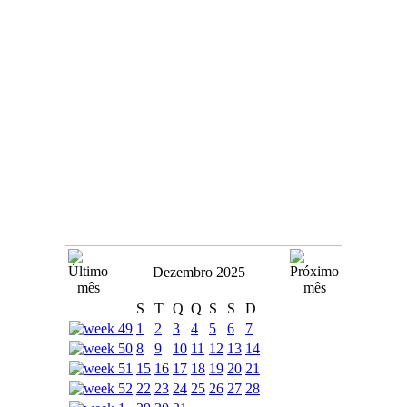
Dezembro 2025
S
T
Q
Q
S
S
D
1
2
3
4
5
6
7
8
9
10
11
12
13
14
15
16
17
18
19
20
21
22
23
24
25
26
27
28