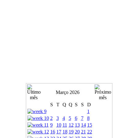
Março 2026
S
T
Q
Q
S
S
D
1
2
3
4
5
6
7
8
9
10
11
12
13
14
15
16
17
18
19
20
21
22